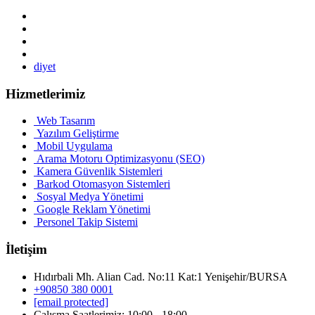
diyet
Hizmetlerimiz
Web Tasarım
Yazılım Geliştirme
Mobil Uygulama
Arama Motoru Optimizasyonu (SEO)
Kamera Güvenlik Sistemleri
Barkod Otomasyon Sistemleri
Sosyal Medya Yönetimi
Google Reklam Yönetimi
Personel Takip Sistemi
İletişim
Hıdırbali Mh. Alian Cad. No:11 Kat:1 Yenişehir/BURSA
+90850 380 0001
[email protected]
Çalışma Saatlerimiz: 10:00 - 18:00