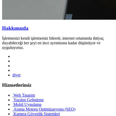
Hakkımızda
İşletmenizi kendi işletmemiz bilerek; internet ortamında ihtiyaç
duyabileceği her şeyi en ince ayrıntısına kadar düşünüyor ve
uyguluyoruz.
diyet
Hizmetlerimiz
Web Tasarım
Yazılım Geliştirme
Mobil Uygulama
Arama Motoru Optimizasyonu (SEO)
Kamera Güvenlik Sistemleri