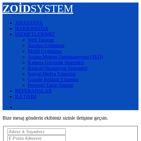
ZOİD
SYSTEM
ANASAYFA
HAKKIMIZDA
HİZMETLERİMİZ
Web Tasarım
Yazılım Geliştirme
Mobil Uygulama
Arama Motoru Optimizasyonu (SEO)
Kamera Güvenlik Sistemleri
Barkod Otomasyon Sistemleri
Sosyal Medya Yönetimi
Google Reklam Yönetimi
Personel Takip Sistemi
REFERANSLAR
İLETİŞİM
Bize mesaj gönderin ekibimiz sizinle iletişime geçsin.